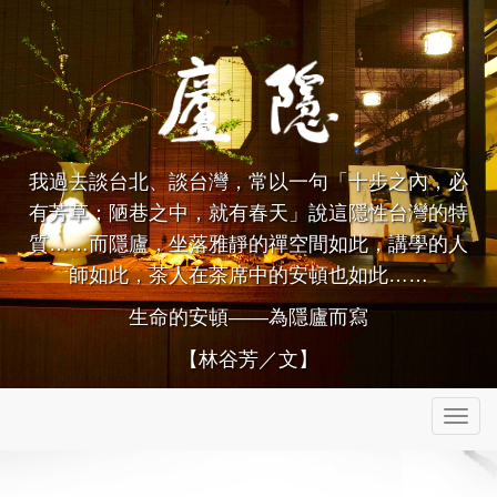
我過去談台北、談台灣，常以一句「十步之內，必
有芳草；陋巷之中，就有春天」說這隱性台灣的特
質……而隱廬，坐落雅靜的禪空間如此，講學的人
師如此，茶人在茶席中的安頓也如此……
生命的安頓——為隱廬而寫
【林谷芳／文】
Toggle
navigation