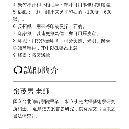
4. 吳竹墨汁和小楷毛筆：墨汁可用墨條稍微磨濃。
5. 砂紙：一粗一細用來磨平印石的（100號、600
號）。
6. 反拓紙：用來將印稿反拓上石的。
7. 印譜紙：以連史紙為佳，亦可用雁皮宣。
8. 印泥：用於鈐蓋印章，可分美麗、光明、箭簇、
硃磦等種類，其中以硃磦為上選。
9. 蠟墨：拓製邊款
講師簡介
趙茂男 老師
國立台北師範學院畢業， 私立佛光大學藝術學研究
所碩士。 近來致力於書史研究，撰有論文《陸柬之
書法研究》。