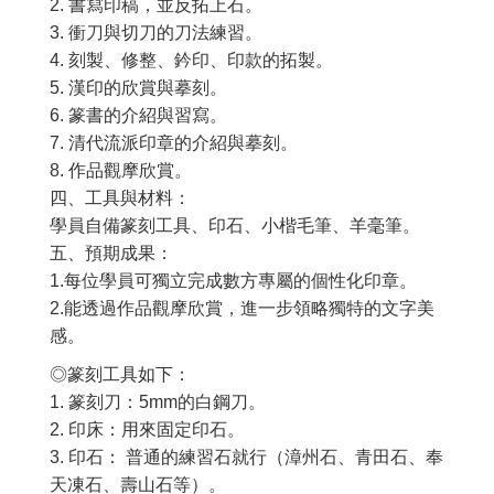
2. 書寫印稿，並反拓上石。
3. 衝刀與切刀的刀法練習。
4. 刻製、修整、鈐印、印款的拓製。
5. 漢印的欣賞與摹刻。
6. 篆書的介紹與習寫。
7. 清代流派印章的介紹與摹刻。
8. 作品觀摩欣賞。
四、工具與材料：
學員自備篆刻工具、印石、小楷毛筆、羊毫筆。
五、預期成果：
1.每位學員可獨立完成數方專屬的個性化印章。
2.能透過作品觀摩欣賞，進一步領略獨特的文字美
感。
◎篆刻工具如下：
1. 篆刻刀：5mm的白鋼刀。
2. 印床：用來固定印石。
3. 印石： 普通的練習石就行（漳州石、青田石、奉
天凍石、壽山石等）。