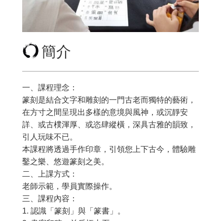
簡介
一、課程理念：
篆刻是結合文字和雕刻的一門古老而獨特的藝術，
在方寸之間呈現出多樣的意境與風神，或沉靜安
詳、或古樸渾厚、或恣肆縱橫，深具古雅的韻致，
引人玩味不已。
本課程將透過手作印章，引領您上下古今，體驗雕
鑿之樂、悠遊篆刻之美。
二、上課方式：
老師示範，學員實際操作。
三、課程內容：
1. 認識「篆刻」與「篆書」。